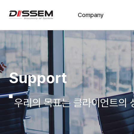
Company
CEO 인사말
회사연혁
조직도
Support
기술현황
수상 및 인증서
우리의 목표는 클라이언트의 
찾아오시는 길