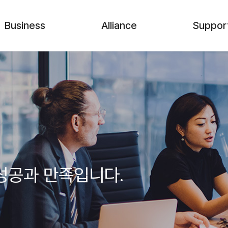
Business
Alliance
Suppor
머신비전 장비
계열사
기술&견적
머신비전 솔루션
Partnership
원격지원
Component
고객 소통 
회사소식
사내행사
성공과 만족입니다.